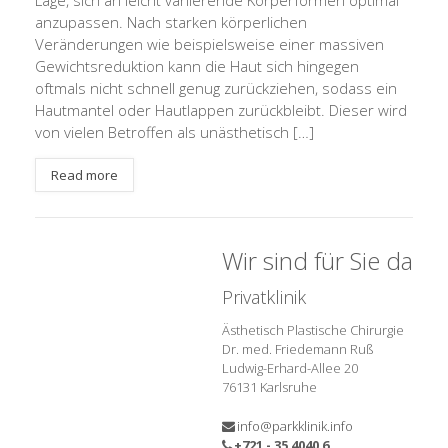
Lage, sich an leicht variierende Körperformen optimal
anzupassen. Nach starken körperlichen
Veränderungen wie beispielsweise einer massiven
Gewichtsreduktion kann die Haut sich hingegen
oftmals nicht schnell genug zurückziehen, sodass ein
Hautmantel oder Hautlappen zurückbleibt. Dieser wird
von vielen Betroffen als unästhetisch […]
Read more
Wir sind für Sie da
Privatklinik
Ästhetisch Plastische Chirurgie
Dr. med. Friedemann Ruß
Ludwig-Erhard-Allee 20
76131 Karlsruhe
info@parkklinik.info
+721 - 35 4040 6