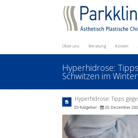
Über uns
Beratung
Kosten
Hyperhidrose: Tipp
Schwitzen im Winter
Hyperhidrose: Tipps geg
Ratgeber
-
20. Dezember 20