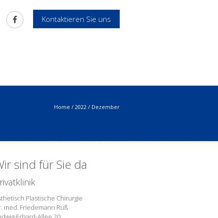
Kontaktieren Sie uns
Home
/
2022
/
Dezember
ir sind für Sie da
rivatklinik
thetisch Plastische Chirurgie
r. med. Friedemann Ruß
udwig-Erhard-Allee 20