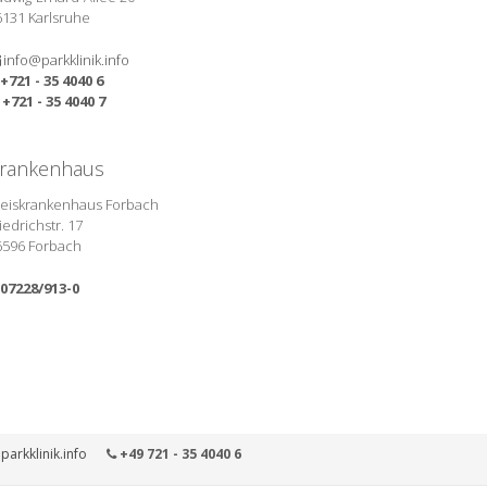
6131 Karlsruhe
info@parkklinik.info
+721 - 35 4040 6
+721 - 35 4040 7
rankenhaus
reiskrankenhaus Forbach
iedrichstr. 17
6596 Forbach
07228/913-0
parkklinik.info
+49 721 - 35 4040 6