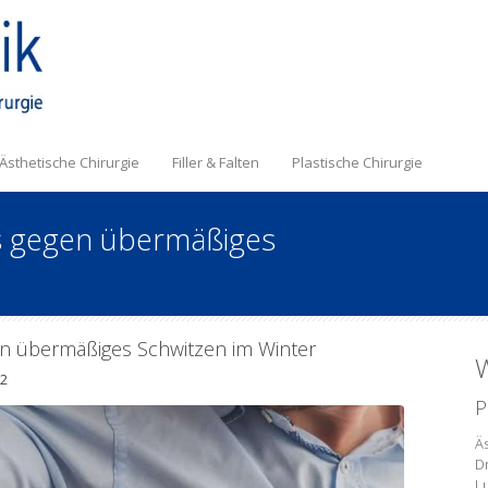
Ästhetische Chirurgie
Filler & Falten
Plastische Chirurgie
s gegen übermäßiges
en übermäßiges Schwitzen im Winter
W
22
P
Äs
D
L