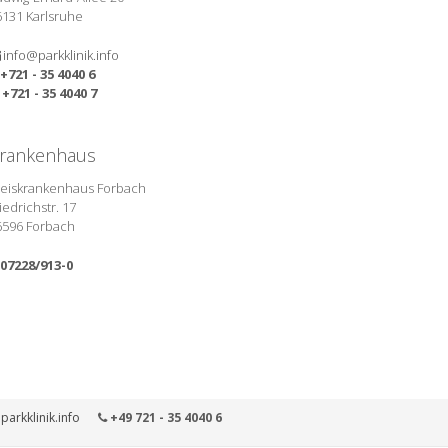
6131 Karlsruhe
info@parkklinik.info
+721 - 35 4040 6
+721 - 35 4040 7
rankenhaus
reiskrankenhaus Forbach
iedrichstr. 17
6596 Forbach
07228/913-0
parkklinik.info
+49 721 - 35 4040 6