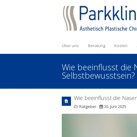
Über uns
Beratung
Kosten
Wie beeinflusst die
Selbstbewusstsein?
Wie beeinflusst die Nase
Ratgeber
-
30. Juni 2025