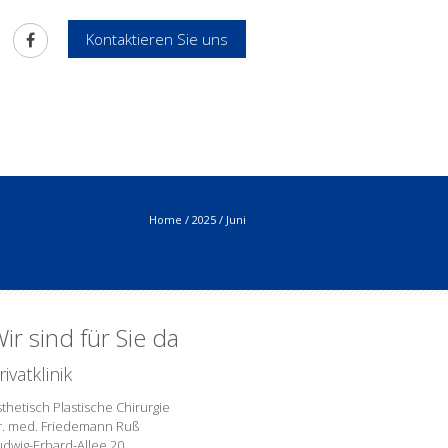
Kontaktieren Sie uns
Home
/
2025
/
Juni
ir sind für Sie da
rivatklinik
thetisch Plastische Chirurgie
r. med. Friedemann Ruß
udwig-Erhard-Allee 20