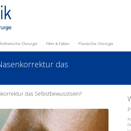
Ästhetische Chirurgie
Filler & Falten
Plastische Chirurgie
 Nasenkorrektur das
nkorrektur das Selbstbewusstsein?
W
P
Äs
D
L