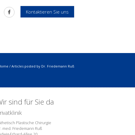
Kontaktieren Sie uns
Home
/
Articles posted by Dr. Friedemann Ruß
ir sind für Sie da
rivatklinik
thetisch Plastische Chirurgie
r. med. Friedemann Ruß
udwig-Erhard-Allee 20