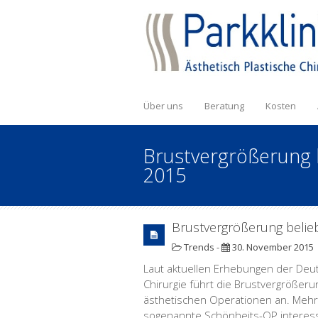
Über uns
Beratung
Kosten
Brustvergrößerung 
2015
Brustvergrößerung belie
Trends
-
30. November 2015
Laut aktuellen Erhebungen der Deut
Chirurgie führt die Brustvergrößeru
ästhetischen Operationen an. Mehr a
sogenannte Schönheits-OP interess