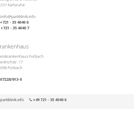
6131 Karlsruhe
info@parkklinik.info
+721 - 35 4040 6
+721 - 35 4040 7
rankenhaus
reiskrankenhaus Forbach
iedrichstr. 17
6596 Forbach
07228/913-0
parkklinik.info
+49 721 - 35 4040 6