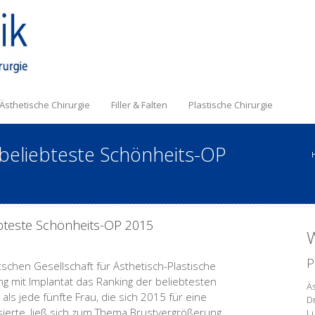
Ästhetische Chirurgie
Filler & Falten
Plastische Chirurgie
beliebteste Schönheits-OP
bteste Schönheits-OP 2015
W
P
schen Gesellschaft für Ästhetisch-Plastische
ng mit Implantat das Ranking der beliebtesten
Äs
ls jede fünfte Frau, die sich 2015 für eine
D
ierte, ließ sich zum Thema Brustvergrößerung
L