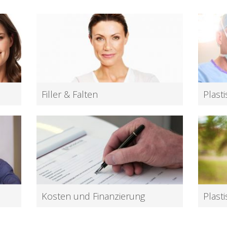
Filler & Falten
Plast
en
Behandlungen gegen die typischen Zeichen
Wir füh
der Zeit – auch ohne Skalpell.
handchi
Mehr
Mehr
Kosten und Finanzierung
Plast
Erfahren Sie hier alles zum Thema Kosten
Wir hel