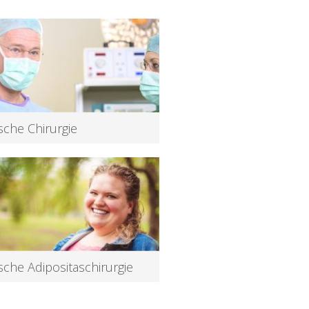
ische Chirurgie
ren auch rekonstruktive und
rurgische Eingriffe durch.
ische Adipositaschirurgie
fen Ihnen, die körperlichen Spuren