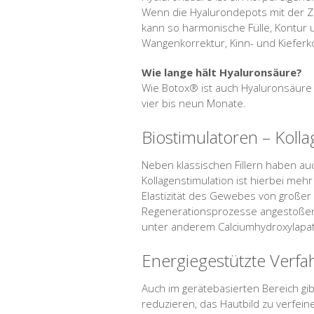
Wenn die Hyalurondepots mit der Ze
kann so harmonische Fülle, Kontur
Wangenkorrektur, Kinn- und Kieferk
Wie lange hält Hyaluronsäure?
Wie Botox® ist auch Hyaluronsäure
vier bis neun Monate.
Biostimulatoren – Koll
Neben klassischen Fillern haben auc
Kollagenstimulation ist hierbei mehr
Elastizität des Gewebes von großer
Regenerationsprozesse angestoßen 
unter anderem Calciumhydroxylapat
Energiegestützte Verfa
Auch im gerätebasierten Bereich gi
reduzieren, das Hautbild zu verfei