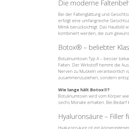
Die moderne Faltenbe
Bei der Faltenglättung und Gesichts
erfolgt eine umfangreiche Gesichtsa
Mimik berücksichtigt. Das Hautbild
kombiniert werden, die zum gewünsc
Botox® – beliebter Kla
Botulinumtoxin Typ A – besser bek
Falten. Der Wirkstoff hemmt die Au
Nerven zu Muskeln verantwortlich is
zusammenzuziehen, sondern entspann
Wie lange hält Botox®?
Botulinumtoxin wird vom Körper wied
sechs Monate erhalten. Bei Bedarf 
Hyaluronsäure – Filler 
Hyaluronsäure ist ein körpereigener 