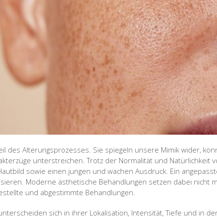
teil des Alterungsprozesses. Sie spiegeln unsere Mimik wider, kö
akterzüge unterstreichen. Trotz der Normalität und Natürlichkeit 
 Hautbild sowie einen jungen und wachen Ausdruck. Ein angepass
lisieren. Moderne ästhetische Behandlungen setzen dabei nicht 
estellte und abgestimmte Behandlungen.
e unterscheiden sich in ihrer Lokalisation, Intensität, Tiefe und in de