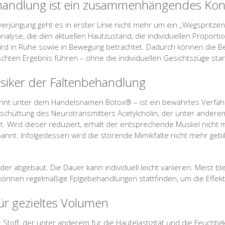
handlung ist ein zusammenhängendes Kon
verjüngung geht es in erster Linie nicht mehr um ein „Wegspritzen
nalyse, die den aktuellen Hautzustand, die individuellen Proport
 wird in Ruhe sowie in Bewegung betrachtet. Dadurch können die
hten Ergebnis führen – ohne die individuellen Gesichtszüge star
ssiker der Faltenbehandlung
annt unter dem Handelsnamen Botox® – ist ein bewährtes Verfah
sschüttung des Neurotransmitters Acetylcholin, der unter andere
t. Wird dieser reduziert, erhält der entsprechende Muskel nicht m
t. Infolgedessen wird die störende Mimikfalte nicht mehr gebild
er abgebaut. Die Dauer kann individuell leicht variieren. Meist bl
können regelmäßige Fplgebehandlungen stattfinden, um die Effekt
für gezieltes Volumen
Stoff, der unter anderem für die Hautelastizität und die Feuchtigk