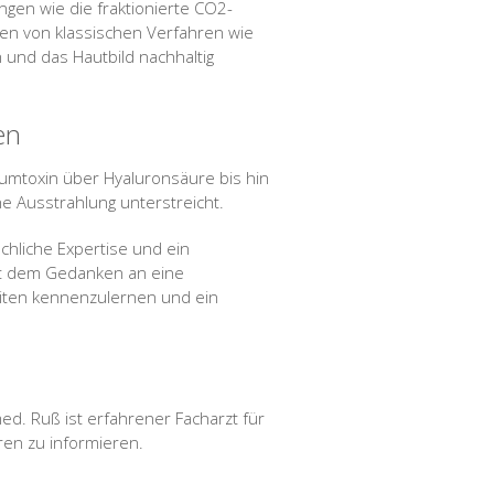
gen wie die fraktionierte CO2-
en von klassischen Verfahren wie
und das Hautbild nachhaltig
en
numtoxin über Hyaluronsäure bis hin
he Ausstrahlung unterstreicht.
achliche Expertise und ein
it dem Gedanken an eine
keiten kennenzulernen und ein
ed. Ruß ist erfahrener Facharzt für
ren zu informieren.