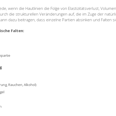
Rede, wenn die Hautlinien die Folge von Elastizitätsverlust, Volum
durch die strukturellen Veränderungen auf, die im Zuge der natürl
nn dazu beitragen, dass einzelne Partien absinken und Falten sic
ische Falten:
partie
ng
hrung, Rauchen, Alkohol)
gel
n