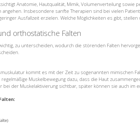
chtigt Anatomie, Hautqualität, Mimik, Volumenverteilung sowie p
n angehen. Insbesondere sanfte Therapien sind bei vielen Patient
 geringer Ausfallzeit erzielen. Welche Möglichkeiten es gibt, stellen
und orthostatische Falten
 wichtig, zu unterscheiden, wodurch die störenden Falten hervorg
scheiden.
muskulatur kommt es mit der Zeit zu sogenannten mimischen Fa
e regelmäßige Muskelbewegung dazu, dass die Haut zusammengedrü
r bei der Muskelaktivierung sichtbar, später können sie auch im
Falten:
alte)