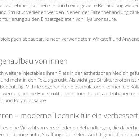
it abnehmen, können sie durch eine gezielte Behandlung wieder 
 und Struktur verliehen werden. Neben der Faltenbehandlung zäh
onturierung zu den Einsatzgebieten von Hyaluronsäure.
 biologisch abbaubar. Je nach verwendetem Wirkstoff und Anwend
agenaufbau von innen
h weitere Injectables ihren Platz in der ästhetischen Medizin gef
 und mehr in den Fokus gerückt. Als wichtiges Strukturprotein ist K
 Bedeutung. Mithilfe sogenannter Biostimulatoren können die Ko
werden, um die Hautstruktur von innen heraus aufzubauen und 
it und Polymilchsäure.
hren – moderne Technik für ein verbessert
bt es eine Vielzahl von verschiedenen Behandlungen, die dabei he
nern und eine sanfte Straffung zu erzielen. Auch Pigmentflecken