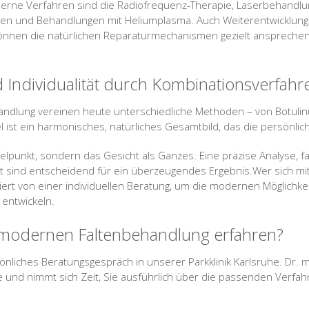
oderne Verfahren sind die Radiofrequenz-Therapie, Laserbehandlun
hren und Behandlungen mit Heliumplasma. Auch Weiterentwicklung
önnen die natürlichen Reparaturmechanismen gezielt ansprechen 
nd Individualität durch Kombinationsverfahr
handlung vereinen heute unterschiedliche Methoden – von Botuli
l ist ein harmonisches, natürliches Gesamtbild, das die persönlic
ttelpunkt, sondern das Gesicht als Ganzes. Eine präzise Analyse, f
sind entscheidend für ein überzeugendes Ergebnis.Wer sich m
tiert von einer individuellen Beratung, um die modernen Möglich
 entwickeln.
 modernen Faltenbehandlung erfahren?
nliches Beratungsgespräch in unserer Parkklinik Karlsruhe. Dr. m
e und nimmt sich Zeit, Sie ausführlich über die passenden Verfah