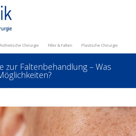
Ästhetische Chirurgie
Filler & Falten
Plastische Chirurgie
te zur Faltenbehandlung – Was
Möglichkeiten?