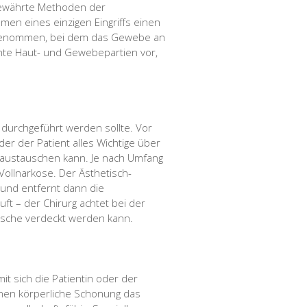
 bewährte Methoden der
men eines einzigen Eingriffs einen
orgenommen, bei dem das Gewebe an
nte Haut- und Gewebepartien vor,
n durchgeführt werden sollte. Vor
der der Patient alles Wichtige über
n austauschen kann. Je nach Umfang
Vollnarkose. Der Ästhetisch-
 und entfernt dann die
ft – der Chirurg achtet bei der
äsche verdeckt werden kann.
it sich die Patientin oder der
chen körperliche Schonung das