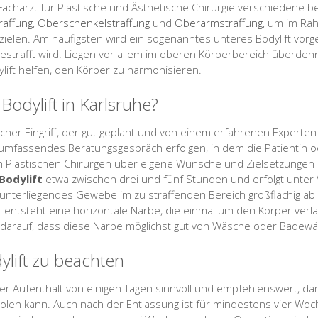
Facharzt für Plastische und Ästhetische Chirurgie verschiedene
raffung
,
Oberschenkelstraffung
und
Oberarmstraffung
, um im Rah
rzielen. Am häufigsten wird ein sogenanntes unteres Bodylift v
strafft wird. Liegen vor allem im oberen Körperbereich überdeh
ift helfen, den Körper zu harmonisieren.
Bodylift in Karlsruhe?
gischer Eingriff, der gut geplant und von einem erfahrenen Experte
in umfassendes Beratungsgespräch erfolgen, in dem die Patientin o
dem Plastischen Chirurgen über eigene Wünsche und Zielsetzunge
Bodylift
etwa zwischen drei und fünf Stunden und erfolgt unter 
arunterliegendes Gewebe im zu straffenden Bereich großflächig ab
entsteht eine horizontale Narbe, die einmal um den Körper verläu
darauf, dass diese Narbe möglichst gut von Wäsche oder Badew
ylift zu beachten
rer Aufenthalt von einigen Tagen sinnvoll und empfehlenswert, dam
rholen kann. Auch nach der Entlassung ist für mindestens vier Wo